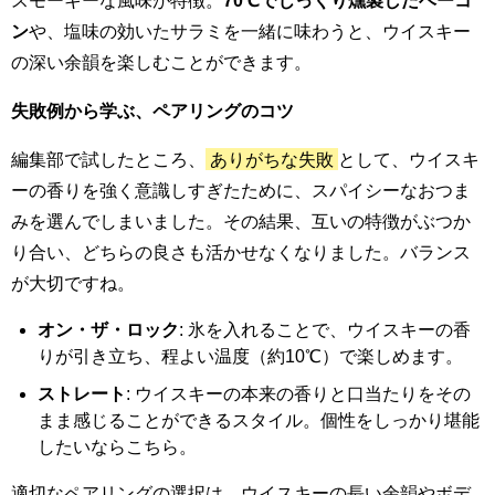
スモーキーな風味が特徴。
70℃でじっくり燻製したベーコ
ン
や、塩味の効いたサラミを一緒に味わうと、ウイスキー
の深い余韻を楽しむことができます。
失敗例から学ぶ、ペアリングのコツ
編集部で試したところ、
ありがちな失敗
として、ウイスキ
ーの香りを強く意識しすぎたために、スパイシーなおつま
みを選んでしまいました。その結果、互いの特徴がぶつか
り合い、どちらの良さも活かせなくなりました。バランス
が大切ですね。
オン・ザ・ロック
: 氷を入れることで、ウイスキーの香
りが引き立ち、程よい温度（約10℃）で楽しめます。
ストレート
: ウイスキーの本来の香りと口当たりをその
まま感じることができるスタイル。個性をしっかり堪能
したいならこちら。
適切なペアリングの選択は、ウイスキーの長い余韻やボデ