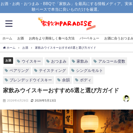
お酒・お肉・おつまみ・BBQで「家飲み」を最高にする情報メディア。実体
験ベースで本当に良いものだけを厳選。
ホーム
お酒
お肉をより美味しく食べる方法
バーベキュー
お酒に合うおつま
ホーム
お酒
家飲みウイスキーおすすめ5選と選び方ガイド
お酒
ウイスキー
おつまみ
家飲み
アルコール度数
ペアリング
テイスティング
シングルモルト
ブレンデッドウイスキー
余韻
ボディ
家飲みウイスキーおすすめ5選と選び方ガイド
2026年4月29日
2026年5月13日