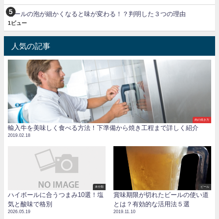
ビールの泡が細かくなると味が変わる！？判明した３つの理由
1ビュー
人気の記事
肉の焼き方
輸入牛を美味しく食べる方法！下準備から焼き工程まで詳しく紹介
2019.02.18
未分類
ビール
ハイボールに合うつまみ10選！塩
賞味期限が切れたビールの使い道
気と酸味で格別
とは？有効的な活用法５選
2026.05.19
2019.11.10