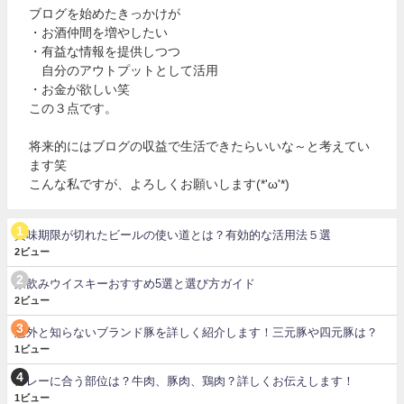
ブログを始めたきっかけが
・お酒仲間を増やしたい
・有益な情報を提供しつつ
自分のアウトプットとして活用
・お金が欲しい笑
この３点です。
将来的にはブログの収益で生活できたらいいな～と考えてい
ます笑
こんな私ですが、よろしくお願いします(*'ω'*)
賞味期限が切れたビールの使い道とは？有効的な活用法５選
2ビュー
家飲みウイスキーおすすめ5選と選び方ガイド
2ビュー
意外と知らないブランド豚を詳しく紹介します！三元豚や四元豚は？
1ビュー
カレーに合う部位は？牛肉、豚肉、鶏肉？詳しくお伝えします！
1ビュー