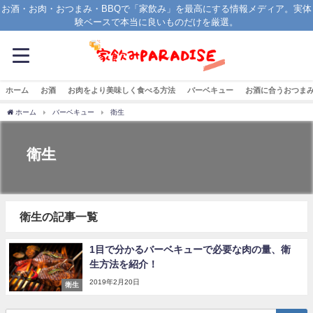
お酒・お肉・おつまみ・BBQで「家飲み」を最高にする情報メディア。実体
験ベースで本当に良いものだけを厳選。
ホーム
お酒
お肉をより美味しく食べる方法
バーベキュー
お酒に合うおつま
ホーム
バーベキュー
衛生
衛生
衛生の記事一覧
1目で分かるバーベキューで必要な肉の量、衛
生方法を紹介！
2019年2月20日
衛生