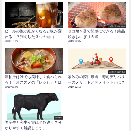
ビール
お酒に合うおつまみ
ビールの泡が細かくなると味が変
タコ焼き器で簡単にできる！絶品
わる！？判明した３つの理由
焼きおにぎり５選
2019.10.27
2019.12.07
日本酒
お酒に合うおつまみ
酒粕汁は誰でも美味しく食べられ
家飲みの際に最適！寿司デリバリ
る！！オススメの「レシピ」とは
ーのメリットとデメリットとは？
2019.07.08
2019.12.18
肉の雑学
国産牛と和牛が実は全然違う？分
かりやすく解説します。