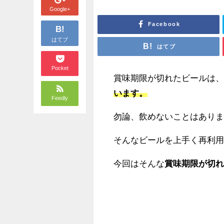
Google+
Facebook
B!
はてブ
はてブ
Pocket
賞味期限が切れたビールは
います。
Feedly
勿論、飲めないことはあり
そんなビールを上手く再利
今回はそんな
賞味期限が切