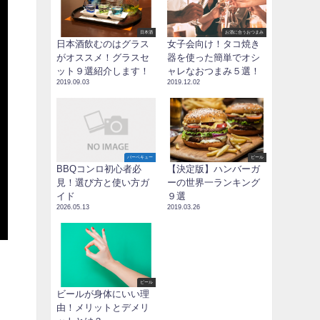
日本酒
お酒に合うおつまみ
日本酒飲むのはグラス
女子会向け！タコ焼き
がオススメ！グラスセ
器を使った簡単でオシ
ット９選紹介します！
ャレなおつまみ５選！
2019.09.03
2019.12.02
バーベキュー
ビール
BBQコンロ初心者必
【決定版】ハンバーガ
見！選び方と使い方ガ
ーの世界一ランキング
イド
９選
2026.05.13
2019.03.26
ビール
ビールが身体にいい理
由！メリットとデメリ