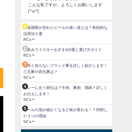
こんな私ですが、よろしくお願いします
(*'ω'*)
賞味期限が切れたビールの使い道とは？有効的な
活用法５選
2ビュー
家飲みウイスキーおすすめ5選と選び方ガイド
2ビュー
意外と知らないブランド豚を詳しく紹介します！
三元豚や四元豚は？
1ビュー
カレーに合う部位は？牛肉、豚肉、鶏肉？詳しく
お伝えします！
1ビュー
ビールの泡が細かくなると味が変わる！？判明し
た３つの理由
1ビュー