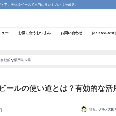
ディア。実体験ベースで本当に良いものだけを厳選。
キュー
お酒に合うおつまみ
お問い合わせ
[deleted-test]
？有効的な活用法５選
ビールの使い道とは？有効的な活
情報、グルメ大国JA
日