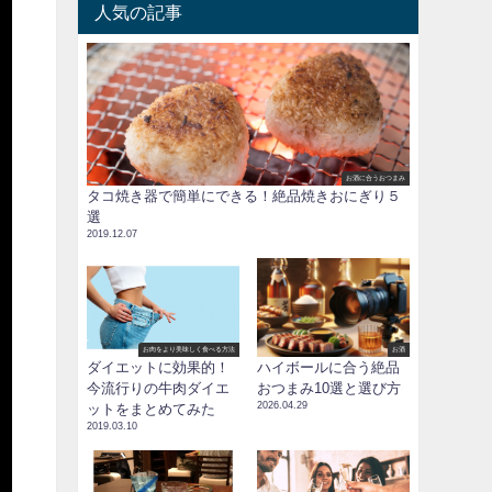
人気の記事
お酒に合うおつまみ
タコ焼き器で簡単にできる！絶品焼きおにぎり５
選
2019.12.07
お肉をより美味しく食べる方法
お酒
ダイエットに効果的！
ハイボールに合う絶品
今流行りの牛肉ダイエ
おつまみ10選と選び方
2026.04.29
ットをまとめてみた
2019.03.10