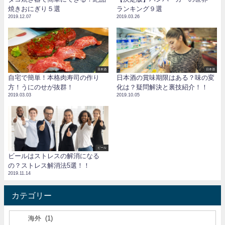
焼きおにぎり５選
ランキング９選
2019.12.07
2019.03.26
日本酒
日本酒
自宅で簡単！本格肉寿司の作り
日本酒の賞味期限はある？味の変
方！うにのせが抜群！
化は？疑問解決と裏技紹介！！
2019.03.03
2019.10.05
ビール
ビールはストレスの解消になる
の？ストレス解消法5選！！
2019.11.14
カテゴリー