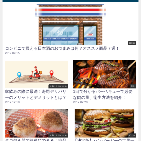
日本酒
コンビニで買える日本酒のおつまみは何？オススメ商品７選！
2019.09.15
お酒に合うおつまみ
衛生
家飲みの際に最適！寿司デリバリ
1目で分かるバーベキューで必要
ーのメリットとデメリットとは？
な肉の量、衛生方法を紹介！
2019.12.18
2019.02.20
お酒に合うおつまみ
ビール
タコ焼き器で簡単にできる！絶品
【決定版】ハンバーガーの世界一