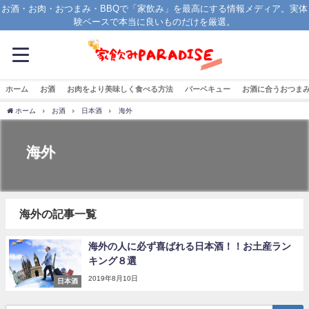
お酒・お肉・おつまみ・BBQで「家飲み」を最高にする情報メディア。実体
験ベースで本当に良いものだけを厳選。
ホーム
お酒
お肉をより美味しく食べる方法
バーベキュー
お酒に合うおつま
ホーム
お酒
日本酒
海外
海外
海外の記事一覧
海外の人に必ず喜ばれる日本酒！！お土産ラン
キング８選
2019年8月10日
日本酒