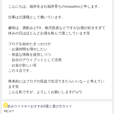
こんにちは、福井生まれ福井育ちのmasahiroと申します。
仕事は介護職として働いています。
趣味は、酒飲みとFX、株式投資などですがお酒が好きすぎて
休みの日はほとんどお酒を飲んで過ごしています笑
ブログを始めたきっかけが
・お酒仲間を増やしたい
・有益な情報を提供しつつ
自分のアウトプットとして活用
・お金が欲しい笑
この３点です。
将来的にはブログの収益で生活できたらいいな～と考えてい
ます笑
こんな私ですが、よろしくお願いします(*'ω'*)
家飲みウイスキーおすすめ5選と選び方ガイド
2ビュー