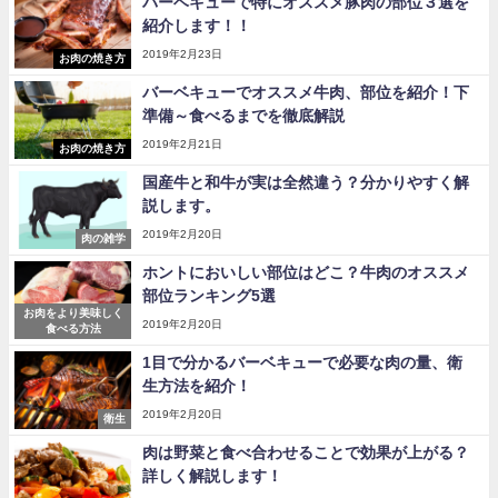
バーベキューで特にオススメ豚肉の部位３選を
紹介します！！
2019年2月23日
お肉の焼き方
バーベキューでオススメ牛肉、部位を紹介！下
準備～食べるまでを徹底解説
2019年2月21日
お肉の焼き方
国産牛と和牛が実は全然違う？分かりやすく解
説します。
2019年2月20日
肉の雑学
ホントにおいしい部位はどこ？牛肉のオススメ
部位ランキング5選
お肉をより美味しく
2019年2月20日
食べる方法
1目で分かるバーベキューで必要な肉の量、衛
生方法を紹介！
2019年2月20日
衛生
肉は野菜と食べ合わせることで効果が上がる？
詳しく解説します！