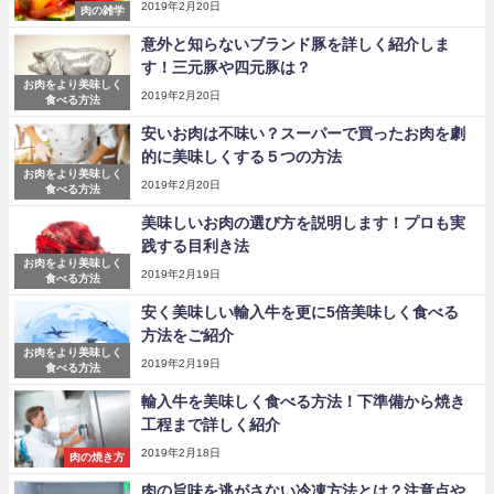
2019年2月20日
肉の雑学
意外と知らないブランド豚を詳しく紹介しま
す！三元豚や四元豚は？
お肉をより美味しく
2019年2月20日
食べる方法
安いお肉は不味い？スーパーで買ったお肉を劇
的に美味しくする５つの方法
お肉をより美味しく
2019年2月20日
食べる方法
美味しいお肉の選び方を説明します！プロも実
践する目利き法
お肉をより美味しく
2019年2月19日
食べる方法
安く美味しい輸入牛を更に5倍美味しく食べる
方法をご紹介
お肉をより美味しく
2019年2月19日
食べる方法
輸入牛を美味しく食べる方法！下準備から焼き
工程まで詳しく紹介
2019年2月18日
肉の焼き方
肉の旨味を逃がさない冷凍方法とは？注意点や