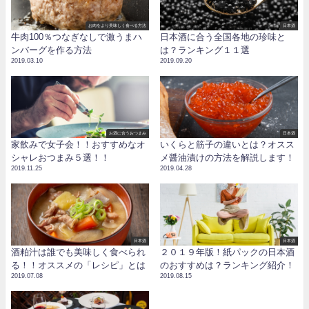
お肉をより美味しく食べる方法
日本酒
牛肉100％つなぎなしで激うまハ
日本酒に合う全国各地の珍味と
ンバーグを作る方法
は？ランキング１１選
2019.03.10
2019.09.20
お酒に合うおつまみ
日本酒
家飲みで女子会！！おすすめなオ
いくらと筋子の違いとは？オスス
シャレおつまみ５選！！
メ醤油漬けの方法を解説します！
2019.11.25
2019.04.28
日本酒
日本酒
酒粕汁は誰でも美味しく食べられ
２０１９年版！紙パックの日本酒
る！！オススメの「レシピ」とは
のおすすめは？ランキング紹介！
2019.07.08
2019.08.15