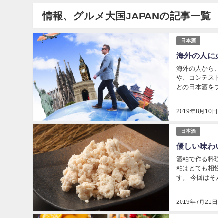
情報、グルメ大国JAPANの記事一覧
日本酒
海外の人に
海外の人から
や、コンテス
どの日本酒を
ればと思ってい
2019年8月10日
日本酒
優しい味わ
酒粕で作る料
粕はとても相
す。 今回は
2019年7月21日