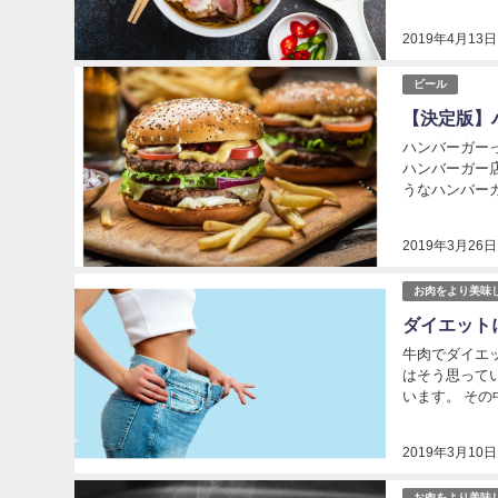
いいし、そのま
2019年4月13日
ビール
【決定版】
ハンバーガー
ハンバーガー
うなハンバー
介していきたい
2019年3月26日
お肉をより美味
ダイエット
牛肉でダイエ
はそう思って
います。 そ
ってみると、凄
2019年3月10日
お肉をより美味