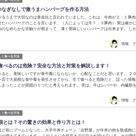
％つなぎなしで激うまハンバーグを作る方法
作るうえで大切なのは黄金比と言われていました。これは、牛肉が２：１豚肉
せたハンバーグのことを言います。（人によっては牛７：３豚肉） 実は確か
肉のなめらかな舌触りが相まって、凄く美味しいハンバーグは出来ます。 し
だけで作ってはどうなるでしょうか。実際作って...
しく食べる方法
食べるのは危険？安全な方法と対策を解説します！
べると、美味しいですが食中毒にならないか、心配なことだと思います。 ２
ン店で大規模な食中毒を発生させてから、生で食べると危険だと、誤った情報
しまったことが原因の１つだと考えられます。 実は、牛はレバーや、内臓類
。 「じゃあ、生で食べても大丈夫なの？」とい...
しく食べる方法
類とは？その驚きの効果と作り方とは！
ほど前にブームとなった。大手牛丼チェーン「吉野屋」が牛丼の肉を熟成肉に
店が増えてきています。 このように今現在まで注目され続けている。その理