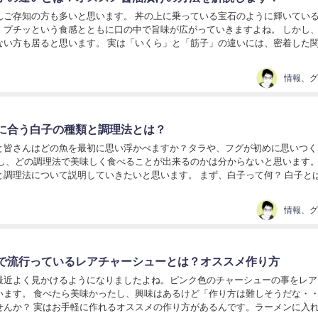
んご存知の方も多いと思います。 丼の上に乗っている宝石のように輝いてい
、プチッという食感とともに口の中で旨味が広がっていきますよね。 しかし
ない方も居ると思います。 実は「いくら」と「筋子」の違いには、密着した
今回は、その「いくら」と「筋子」の違いにつ...
に合う白子の種類と調理法とは？
と皆さんはどの魚を最初に思い浮かべますか？タラや、フグが初めに思いつく
かし、どの調理法で美味しく食べることが出来るのかは分からないと思います。
調理法について説明していきたいと思います。 まず、白子って何？ 白子とは、魚
の精巣のことを言います。 柔らかくて噛むと、トロっ...
で流行っているレアチャーシューとは？オススメ作り方
最近よく見かけるようになりましたよね。ピンク色のチャーシューの事をレア
います。 食べたら美味かったし、興味はあるけど「作り方は難しそうだな・
せんか？ 実はお手軽に作れるオススメの作り方があるんです。ラーメンに入