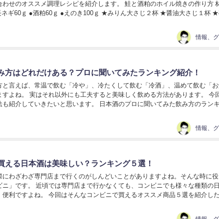
わせのオススメ調理レシピを紹介します。 鮭と酒粕のホイル焼きの作り方 材
長ネギ60ｇ ●酒粕60ｇ ●えのき100ｇ ★みりん大さじ２杯 ★醤油大さじ１杯 
コショウ適量 作り方...
み方はどれだけある？プロに聞いてみたランキング紹介！
方と言えば、常温で飲む「冷や」、冷たくして飲む「冷酒」、温めて飲む「お
ますよね。 実はそれ以外にも工夫すると美味しく飲める方法があります。 今
法も紹介していきたいと思います。 日本酒のプロに聞いてみた飲み方のラン
ンザロック 日本酒通の中には味が薄まるという...
買える日本酒は美味しい？ランキング５選！
際にわざわざ専門店まで行くのがしんどいことがありますよね。そんな時に役
ビニ」です。 近頃では専門店まで行かなくても、コンビニでも様々な種類の
、便利ですよね。 今回はそんなコンビニで買えるオススメ商品５選を紹介し
コンビニの日本酒事情とは それぞれのコンビ...