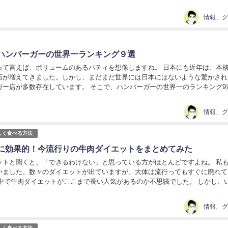
まご飯のおかずにして食べても最高ですよ。 レ...
ハンバーガーの世界一ランキング９選
って言えば、ボリュームのあるパティを想像しますね。 日本にも近年は、本
店が増えてきました。しかし、まだまだ世界には日本にはないような驚かされ
ガー店が多数存在しています。 そこで、ハンバーガーの世界一のランキング9
と思います。 ハンバーガーランキング St...
しく食べる方法
に効果的！今流行りの牛肉ダイエットをまとめてみた
ットと聞くと、「できるわけない」と思っている方がほとんどですよね。 私
いました。数々のダイエットが出ていますが、大体は流行ってもすぐに廃れて
の中で牛肉ダイエットがここまで長い人気があるのか不思議でした。 しかし、
く効果があるダイエット法だということが分か...
しく食べる方法