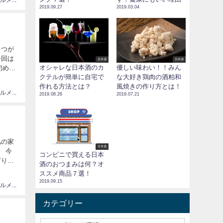
情報、グルメ大国JAPAN
2019.09.27
2019.03.04
１つが
今回は
日本酒
日本酒
オシャレな日本酒のカ
優しい味わい！！みん
クテルが簡単に自宅で
な大好き鶏肉の酒粕和
作れる方法とは？
風焼きの作り方とは！
情報、グルメ大国JAPAN
2019.08.26
2019.07.21
私の家
日本酒
 今
コンビニで買える日本
ぎりと
酒のおつまみは何？オ
ススメ商品７選！
2019.09.15
情報、グルメ大国JAPAN
カテゴリー