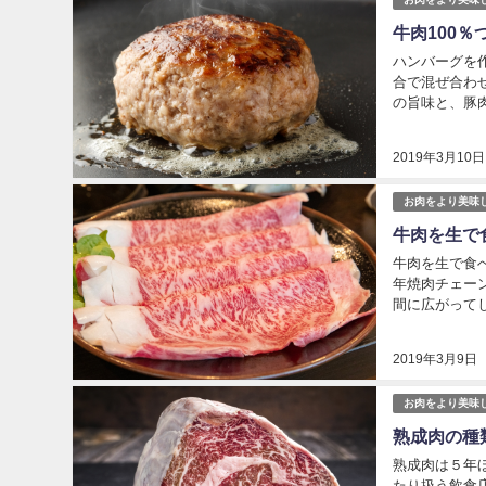
牛肉100
ハンバーグを
合で混ぜ合わ
の旨味と、豚
そのパテを牛肉
2019年3月10日
お肉をより美味
牛肉を生で
牛肉を生で食
年焼肉チェー
間に広がって
て無菌なのです
2019年3月9日
お肉をより美味
熟成肉の種
熟成肉は５年
たり扱う飲食