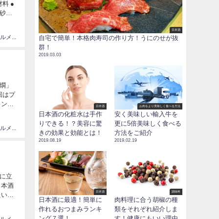
料 ●
★砂糖
日本酒
情報、グルメ大国JAPAN
自宅で簡単！本格肉寿司の作り方！うにのせが抜
群！
2019.03.03
燗」
回はプ
キン
日本酒
お肉をより美味しく食べる方法
日本酒の化粧水は手作
安く美味しい輸入牛を
りできる！？美容に驚
更に5倍美味しく食べる
情報、グルメ大国JAPAN
きの効果と効能とは！
方法をご紹介
2019.08.19
2019.02.19
に立
日本酒
日本酒
調味料
たいと
日本酒に最適！簡単に
肉料理に合う胡椒の種
作れるおつまみランキ
類をそれぞれ紹介しま
ング７選！
す！健康にもいい理由