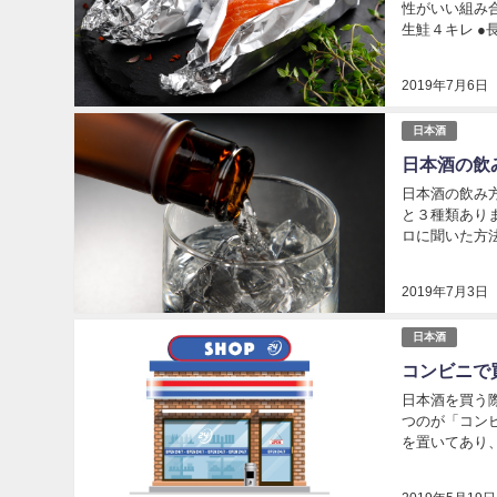
性がいい組み合
生鮭４キレ ●
小さじ１杯 ●黒
2019年7月6日
日本酒
日本酒の飲
日本酒の飲み
と３種類あり
ロに聞いた方
グ！ １位 オ
2019年7月3日
日本酒
コンビニで
日本酒を買う
つのが「コン
を置いてあり
思います。 各