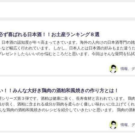
必ず喜ばれる日本酒！！お土産ランキング８選
、日本酒の認知度が年々高まってきています。海外の人向けの日本酒専門の雑
トなど幅広く行われています。 しかし、日本人とは日本酒の好みもまた違う
プレゼントしたらいいのか悩むところだと思います。今回はそんな疑問を払拭
ます。 海外の人に対してお土産が日本酒ってアリ？...
い！！みんな大好き鶏肉の酒粕和風焼きの作り方とは！
理シリーズ第３弾です。酒粕は健康に良く、長寿食材と言われています。 鶏
性が良く、酒粕に含まれる成分が鶏肉を柔らかく優しい味わいに仕上げてくれ
そんな鶏肉の酒粕和風焼きのレシピを紹介していきたいと思います。 鶏肉の酒
焼きの作り方 材料 ●鶏もも肉 ２枚 （５００ｇ～６００...