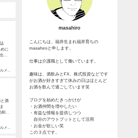
masahiro
こんにちは、福井生まれ福井育ちの
誌
masahiroと申します。
ために
出来
仕事は介護職として働いています。
情報、グルメ大国JAPAN
趣味は、酒飲みとFX、株式投資などです
がお酒が好きすぎて休みの日はほとんど
お酒を飲んで過ごしています笑
ブログを始めたきっかけが
肉と酒
・お酒仲間を増やしたい
ま
粕和風
・有益な情報を提供しつつ
自分のアウトプットとして活用
・お金が欲しい笑
情報、グルメ大国JAPAN
この３点です。