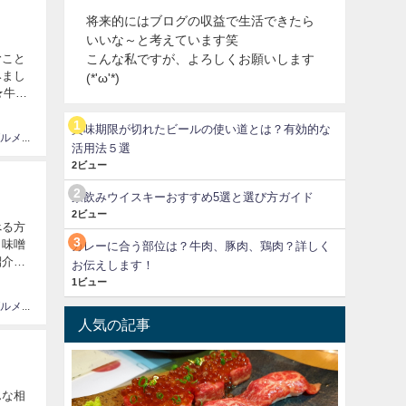
将来的にはブログの収益で生活できたら
いいな～と考えています笑
こんな私ですが、よろしくお願いします
むこと
みまし
(*'ω'*)
★牛
賞味期限が切れたビールの使い道とは？有効的な
情報、グルメ大国JAPAN
活用法５選
2ビュー
家飲みウイスキーおすすめ5選と選び方ガイド
2ビュー
べる方
、味噌
カレーに合う部位は？牛肉、豚肉、鶏肉？詳しく
紹介し
お伝えします！
1ビュー
情報、グルメ大国JAPAN
人気の記事
んな相