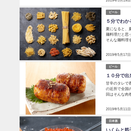
2019年5月19日
ビール
５分でわか
夏になると、
麺料理だと思
そんな麺料理をご紹介し
2019年5月17日
ビール
１０分で出
甘辛のタレで
の近所で全国
回はそんな肉
は 肉巻きお
2019年5月11日
日本酒
いくらと筋