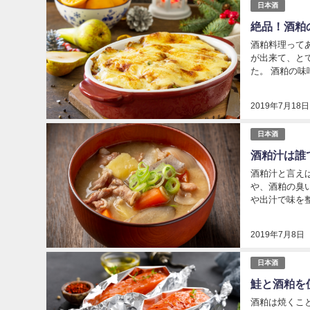
日本酒
絶品！酒粕
酒粕料理って
が出来て、と
た。 酒粕の味
乳 100ｃｃ 
2019年7月18日
日本酒
酒粕汁は誰
酒粕汁と言え
や、酒粕の臭
や出汁で味を
たいと思います
2019年7月8日
日本酒
鮭と酒粕を
酒粕は焼くこ