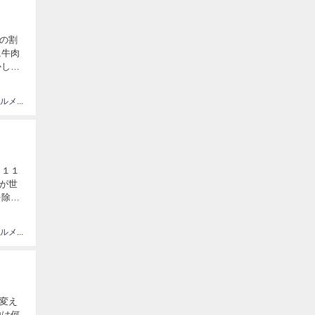
の割
に牛肉
かし、
情報、グルメ大国JAPAN
０１１
が世
を除い
情報、グルメ大国JAPAN
変え
由は何