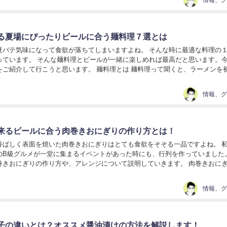
る夏場にぴったりビールに合う麺料理７選とは
夏バテ気味になって食欲が落ちてしまいますよね。 そんな時に最適な料理の
っています。 そんな麺料理とビールが一緒に楽しめれば最高だと思います。
て行こうと思います。 麺料理とは 麺料理って聞くと、ラーメンを初めに
想像する方も多いと思います。 その通りで、麺が主体...
来るビールに合う肉巻きおにぎりの作り方とは！
香ばしく表面を焼いた肉巻きおにぎりはとても食欲をそそる一品ですよね。 
のB級グルメが一堂に集まるイベントがあった時にも、行列を作っていました。
巻きおにぎりの作り方や、アレンジについて説明していきます。 肉巻きおに
にぎりとは、味付けをした豚のモモ肉や、ロー...
子の違いとは？オススメ醤油漬けの方法を解説します！