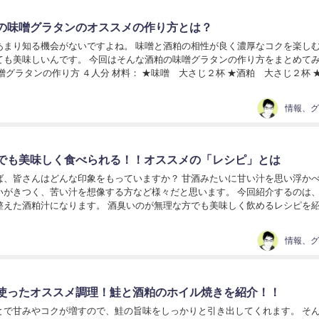
の味噌グラタンのオススメの作り方とは？
あまり知る機会がないですよね。 味噌と酒粕の相性が良く濃厚なコクを楽し
ても美味しいんです。 今回はそんな酒粕の味噌グラタンの作り方をまとめて
噌グラタンの作り方 ４人分 材料： ★味噌 大さじ２杯 ★酒粕 大さじ２杯 
★小麦粉 適量 ●ジャガイモ 2個...
でも美味しく食べられる！！オススメの「レシピ」とは
ば、皆さんはどんな印象をもっていますか？ 甘酒みたいに甘い汁を思い浮か
いがきつく、苦い汁を想像する方など様々だと思います。 今回紹介するのは
整えた酒粕汁になります。 酒臭いのが無理な方でも美味しく飲めるレシピを
。 酒粕汁とは 酒粕汁は、酒粕を加えた汁も...
使ったオススメ調理！鮭と酒粕のホイル焼きを紹介！！
とで甘みやコクが増すので、鮭の旨味をしっかりと引き出してくれます。 そ