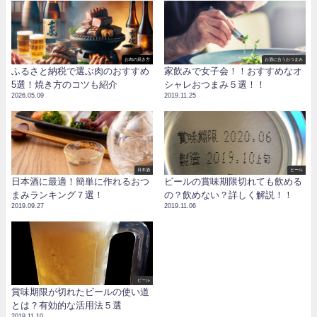
お肉の焼き方
お酒に合うおつまみ
ふるさと納税で選ぶ肉のおすすめ
家飲みで女子会！！おすすめなオ
5選！焼き方のコツも紹介
シャレおつまみ５選！！
2026.05.09
2019.11.25
日本酒
ビール
日本酒に最適！簡単に作れるおつ
ビールの賞味期限切れても飲める
まみランキング７選！
の？飲めない？詳しく解説！！
2019.09.27
2019.11.06
ビール
賞味期限が切れたビールの使い道
とは？有効的な活用法５選
2019.11.10