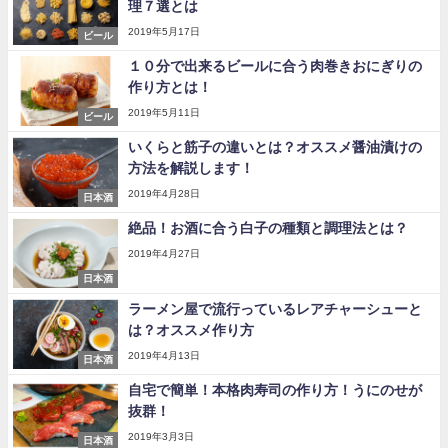
理７選とは
2019年5月17日
ビール
１０分で出来るビールに合う肉巻きおにぎりの
作り方とは！
2019年5月11日
ビール
いくらと筋子の違いとは？オススメ醤油漬けの
方法を解説します！
2019年4月28日
日本酒
絶品！お酒に合う白子の種類と調理法とは？
2019年4月27日
日本酒
ラーメン屋で流行っているレアチャーシューと
は？オススメ作り方
2019年4月13日
日本酒
自宅で簡単！本格肉寿司の作り方！うにのせが
抜群！
2019年3月3日
日本酒