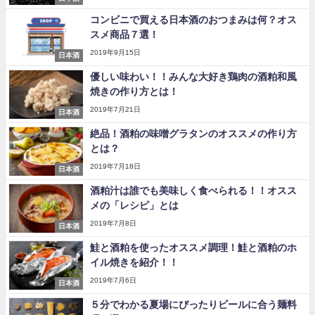
コンビニで買える日本酒のおつまみは何？オス
スメ商品７選！
2019年9月15日
日本酒
優しい味わい！！みんな大好き鶏肉の酒粕和風
焼きの作り方とは！
2019年7月21日
日本酒
絶品！酒粕の味噌グラタンのオススメの作り方
とは？
2019年7月18日
日本酒
酒粕汁は誰でも美味しく食べられる！！オスス
メの「レシピ」とは
2019年7月8日
日本酒
鮭と酒粕を使ったオススメ調理！鮭と酒粕のホ
イル焼きを紹介！！
2019年7月6日
日本酒
５分でわかる夏場にぴったりビールに合う麺料