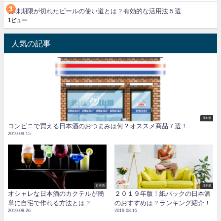
賞味期限が切れたビールの使い道とは？有効的な活用法５選
1ビュー
人気の記事
日本酒
コンビニで買える日本酒のおつまみは何？オススメ商品７選！
2019.09.15
日本酒
日本酒
オシャレな日本酒のカクテルが簡
２０１９年版！紙パックの日本酒
単に自宅で作れる方法とは？
のおすすめは？ランキング紹介！
2019.08.26
2019.08.15